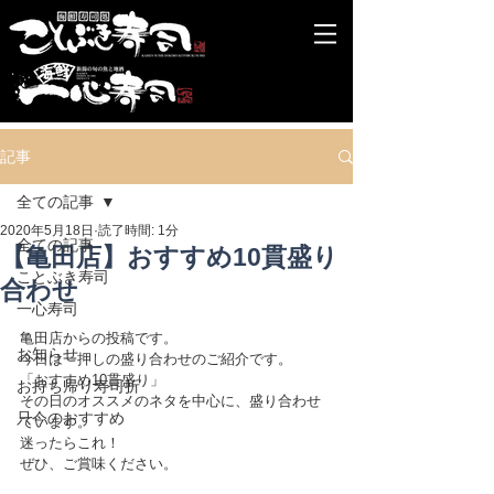
記事
全ての記事
2020年5月18日
読了時間: 1分
全ての記事
【亀田店】おすすめ10貫盛り
ことぶき寿司
合わせ
一心寿司
亀田店からの投稿です。
お知らせ
今日は一押しの盛り合わせのご紹介です。
「おすすめ10貫盛り」
お持ち帰り寿司折
その日のオススメのネタを中心に、盛り合わせ
只今のおすすめ
ています。
迷ったらこれ！
ぜひ、ご賞味ください。