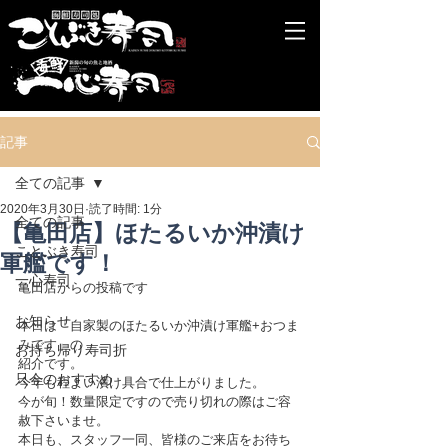
記事
全ての記事
2020年3月30日
読了時間: 1分
全ての記事
【亀田店】ほたるいか沖漬け
ことぶき寿司
軍艦です！
一心寿司
亀田店からの投稿です
お知らせ
本日は「自家製のほたるいか沖漬け軍艦+おつま
みです」の
お持ち帰り寿司折
紹介です。
只今のおすすめ
今年も程よい漬け具合で仕上がりました。
今が旬！数量限定ですので売り切れの際はご容
赦下さいませ。
本日も、スタッフ一同、皆様のご来店をお待ち