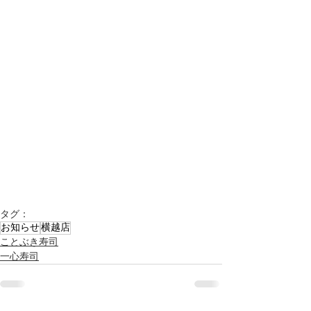
タグ：
お知らせ
横越店
ことぶき寿司
一心寿司