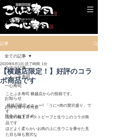
記事
全ての記事
2020年6月1日
読了時間: 1分
全ての記事
【横越店限定！】好評のコラ
ことぶき寿司
ボ商品です
一心寿司
ことぶき寿司 横越店からの投稿です。
お知らせ
 横越店限定メニュー! 「うに×肉の贅沢盛り」で
お持ち帰り寿司折
す
只今のおすすめ
国産の極上ローストビーフと生ウニのコラボ商
品です
ほどよく柔らかいお肉の上に生ウニを乗せた見
た目も味も贅沢な