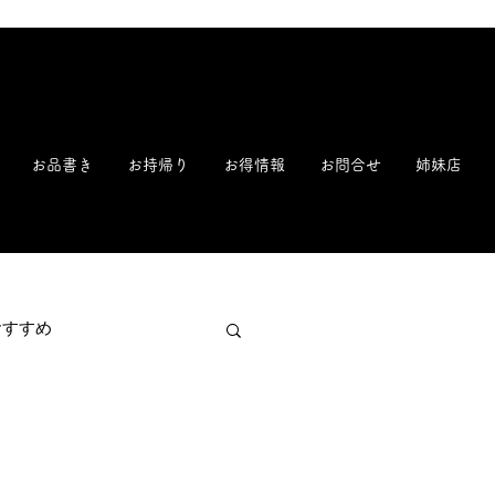
新潟 寿司 回転寿司 鮨 すし ことぶき寿司 一心寿司【公式】| 毎朝早朝魚市場から直送!
お品書き
お持帰り
お得情報
お問合せ
姉妹店
おすすめ