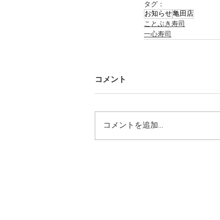
タグ：
お知らせ
亀田店
ことぶき寿司
一心寿司
コメント
コメントを追加…
ホーム
こだわり
店舗情