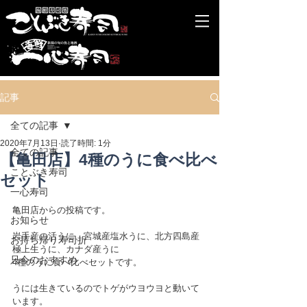
記事
全ての記事
2020年7月13日
読了時間: 1分
全ての記事
【亀田店】4種のうに食べ比べ
ことぶき寿司
セット
一心寿司
亀田店からの投稿です。
お知らせ
岩手産の活うに、宮城産塩水うに、北方四島産
お持ち帰り寿司折
極上生うに、カナダ産うに
只今のおすすめ
4種のうに食べ比べセットです。
うには生きているのでトゲがウヨウヨと動いて
います。