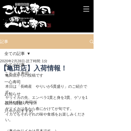
記事
全ての記事
2020年2月28日
読了時間: 1分
全ての記事
【亀田店】入荷情報！
ことぶき寿司
亀田店からの投稿です
一心寿司
本日は「長崎産　やりいか5貫盛り」のご紹介で
す。
お知らせ
ヤリイカの先、エンペラ1貫と身を3貫、ゲソを1
お持ち帰り寿司折
貫の5貫盛りです！
ヤリイカは冬から春にかけてが旬です。
只今のおすすめ
イカでもそれぞれの味や食感をお楽しみくださ
い。
（奥のヤリイカは見本です。）