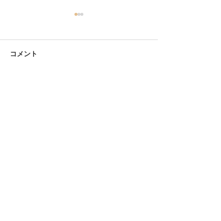
コメント
生ウニフェア開催中！
コメントを追加…
【ことぶき寿司
きびストローを
おります！