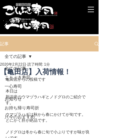
記事
全ての記事
2020年2月22日
読了時間: 1分
全ての記事
【亀田店】入荷情報！
ことぶき寿司
亀田店からの投稿です
一心寿司
本日は
新潟産のウマヅラハギとノドグロのご紹介で
お知らせ
す。
お持ち帰り寿司折
ウマヅラハギは秋から春にかけてが旬です。
只今のおすすめ
とにかく肝が絶品です。
ノドグロは冬から春に旬で小ぶりですが味が良
いです。