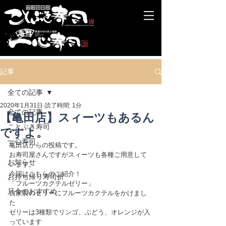
記事
全ての記事
2020年1月31日
読了時間: 1分
全ての記事
【亀田店】スィーツもあるん
ことぶき寿司
ですよ。
一心寿司
亀田店からの投稿です。
お寿司屋さんですがスィーツも各種ご用意して
お知らせ
います。
今回はこちらのご紹介！
お持ち帰り寿司折
「フルーツカクテルゼリー」
只今のおすすめ
自家製のゼリーにフルーツカクテルをかけまし
た
ゼリーは3種類でリンゴ、ぶどう、オレンジが入
っています