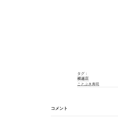
タグ：
横越店
ことぶき寿司
コメント