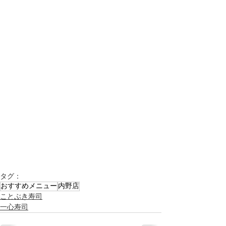
タグ：
おすすめメニュー
内野店
ことぶき寿司
一心寿司