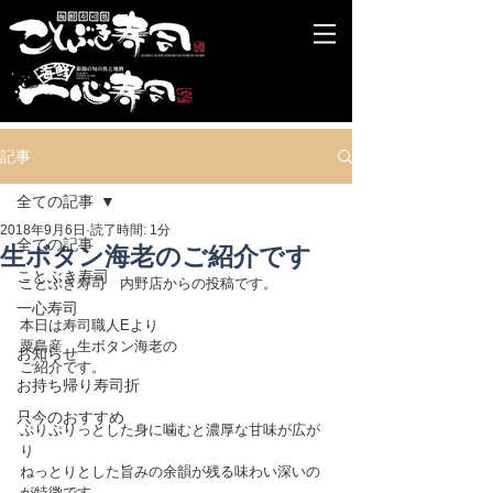
記事
全ての記事
2018年9月6日
読了時間: 1分
全ての記事
生ボタン海老のご紹介です
ことぶき寿司
ことぶき寿司　内野店からの投稿です。
一心寿司
本日は寿司職人Eより
粟島産　生ボタン海老の
お知らせ
ご紹介です。
お持ち帰り寿司折
只今のおすすめ
ぷりぷりっとした身に噛むと濃厚な甘味が広が
り
ねっとりとした旨みの余韻が残る味わい深いの
が特徴です。