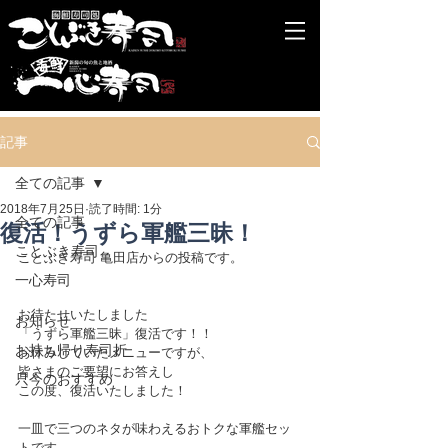
記事
全ての記事
2018年7月25日
読了時間: 1分
全ての記事
復活！うずら軍艦三昧！
ことぶき寿司
ことぶき寿司 亀田店からの投稿です。
一心寿司
お待たせいたしました
お知らせ
「うずら軍艦三昧」復活です！！
お持ち帰り寿司折
お休みしていたメニューですが、
皆さまのご要望にお答えし
只今のおすすめ
この度、復活いたしました！
一皿で三つのネタが味わえるおトクな軍艦セッ
トです。