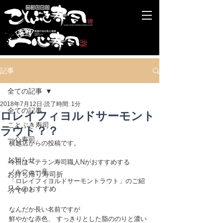
記事
全ての記事
2018年7月12日
読了時間: 1分
全ての記事
ロレイフィヨルドサーモント
ことぶき寿司
ラウト？？
一心寿司
横越店からの投稿です。
お知らせ
今日はベテラン寿司職人Nがおすすめする
ノルウェー産
お持ち帰り寿司折
「ロレイフィヨルドサーモントラウト」のご紹
只今のおすすめ
介です！
なんだか長い名前ですが
鮮やかな赤色、 すっきりとした脂ののりと濃い