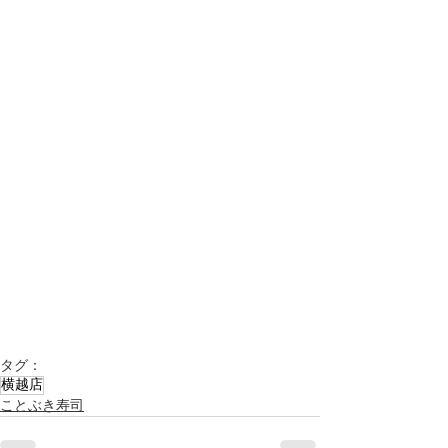
タグ：
横越店
ことぶき寿司