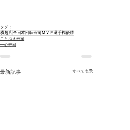
タグ：
横越店
全日本回転寿司ＭＶＰ選手権優勝
ことぶき寿司
一心寿司
すべて表示
最新記事