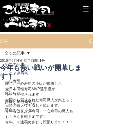
記事
全ての記事
2018年6月4日
読了時間: 1分
全ての記事
今年も熱い戦いが開幕しま
ことぶき寿司
す！
一心寿司
昨年、一心寿司の小田が優勝した
全日本回転寿司MVP選手権が
お知らせ
今年も開催されます！
全国から選抜された寿司職人が集まって
お持ち帰り寿司折
日頃の職人技を激しく競います。
只今のおすすめ
今年もことぶき寿司、一心寿司の職人も
もちろん参戦予定です！
今年、２連覇めざして頑張ります！！！！