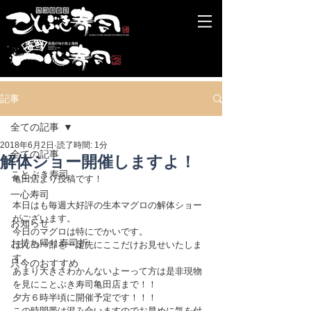
記事
全ての記事
2018年6月2日
読了時間: 1分
全ての記事
解体ショー開催しますよ！
ことぶき寿司
亀田店より投稿です！
一心寿司
本日はも毎週大好評の生本マグロの解体ショー
がございます。
お知らせ
今日のマグロは特にでかいです。
お持ち帰り寿司折
ほんの一部を一足先にここだけお見せいたしま
す。
只今のおすすめ
あまり大きさわかんないよーって方は是非現物
を見にことぶき寿司亀田店まで！！
夕方６時半頃に開催予定です！！！
この時間帯は混み合いますのでお早めに気を付