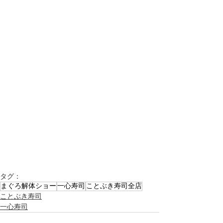
タグ：
まぐろ解体ショー
一心寿司
ことぶき寿司全店
ことぶき寿司
一心寿司