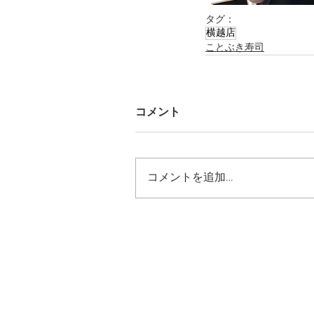
タグ：
横越店
ことぶき寿司
コメント
コメントを追加…
ホーム
こだわり
店舗情