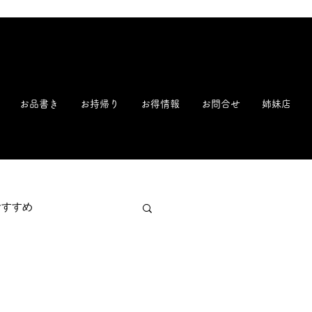
新潟 寿司 回転寿司 鮨 すし ことぶき寿司 一心寿司【公式】| 毎朝早朝魚市場から直送!
お品書き
お持帰り
お得情報
お問合せ
姉妹店
おすすめ