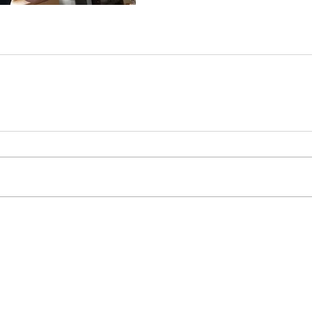
報
お品書き
お持帰り
お得情報
よくある質問