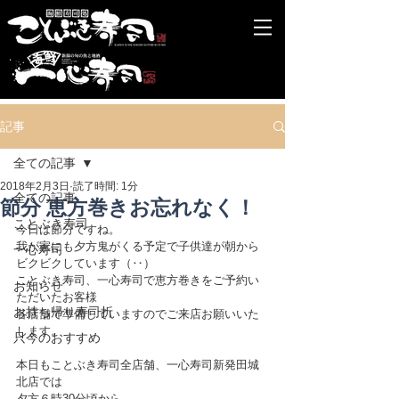
記事
全ての記事
2018年2月3日
読了時間: 1分
全ての記事
節分 恵方巻きお忘れなく！
ことぶき寿司
今日は節分ですね。
我が家にも夕方鬼がくる予定で子供達が朝から
一心寿司
ビクビクしています（‥）
ことぶき寿司、一心寿司で恵方巻きをご予約い
お知らせ
ただいたお客様
お持ち帰り寿司折
各店舗で準備していますのでご来店お願いいた
します。
只今のおすすめ
本日もことぶき寿司全店舗、一心寿司新発田城
北店では
夕方６時30分頃から