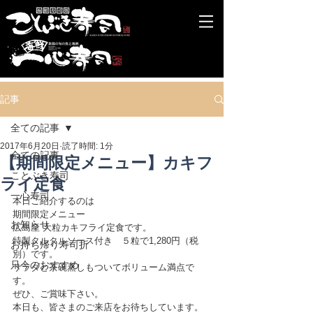
記事
全ての記事
2017年6月20日
読了時間: 1分
全ての記事
【期間限定メニュー】カキフ
ことぶき寿司
ライ定食
一心寿司
本日ご紹介するのは
期間限定メニュー
お知らせ
広島産 大粒カキフライ定食です。
特製タルタルソース付き　５粒で1,280円（税
お持ち帰り寿司折
別）です。
只今のおすすめ
サラダと茶碗蒸しもついてボリューム満点で
す。
ぜひ、ご賞味下さい。
本日も、皆さまのご来店をお待ちしています。