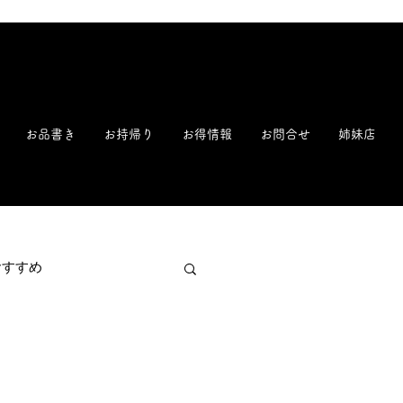
新潟 寿司 回転寿司 鮨 すし ことぶき寿司 一心寿司【公式】| 毎朝早朝魚市場から直送!
お品書き
お持帰り
お得情報
お問合せ
姉妹店
おすすめ