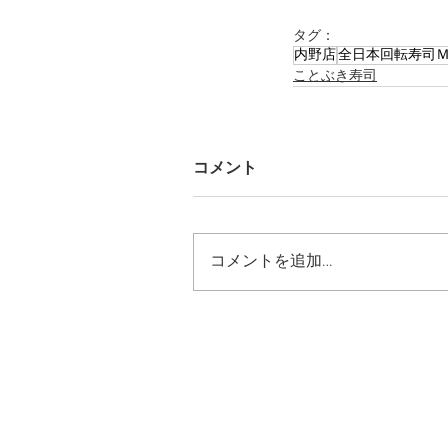
タグ：
内野店
全日本回転寿司
ことぶき寿司
コメント
コメントを追加…
ホーム
こだわり
店舗情