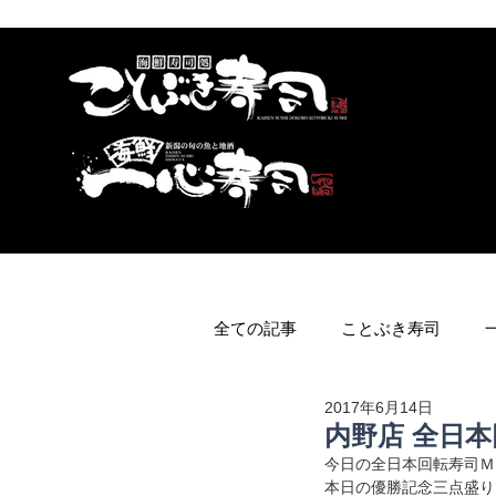
全ての記事
ことぶき寿司
2017年6月14日
内野店 全日
今日の全日本回転寿司Ｍ
本日の優勝記念三点盛り