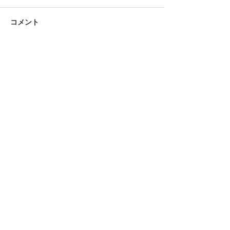
コメント
コメントを追加…
2026年お盆の寿司折予約
新潟 回転寿司 
受付中。事前支払いでス
ムーズなお渡し
アレルゲンアレルゲン情報