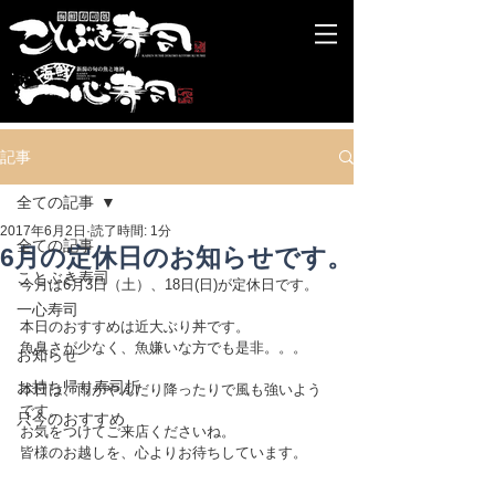
記事
全ての記事
2017年6月2日
読了時間: 1分
全ての記事
6月の定休日のお知らせです。
ことぶき寿司
今月は6月3日（土）、18日(日)が定休日です。
一心寿司
本日のおすすめは近大ぶり丼です。
魚臭さが少なく、魚嫌いな方でも是非。。。
お知らせ
お持ち帰り寿司折
本日は、雨がやんだり降ったりで風も強いよう
です。
只今のおすすめ
お気をつけてご来店くださいね。
皆様のお越しを、心よりお待ちしています。