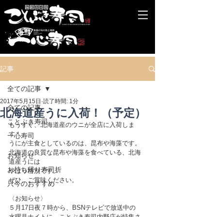
記事
全ての記事
2017年5月15日
読了時間: 1分
全ての記事
北海道産うに入荷！（予定）
ことぶき寿司
もうすぐ、北海道産のウニが全店に入荷しま
す！
一心寿司
うにが主食としているのは、昆布や海藻です。
北海道の良質な昆布や海藻を食べている、北海
お知らせ
道産うには
お持ち帰り寿司折
やはり格別です。
ぜひ、ご賞味ください。
只今のおすすめ
〈お知らせ〉
５月17日夜７時から、BSNテレビで放送中の
水曜見ナイトに、ことぶき寿司内野店が特集さ