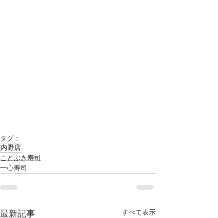
タグ：
内野店
ことぶき寿司
一心寿司
すべて表示
最新記事