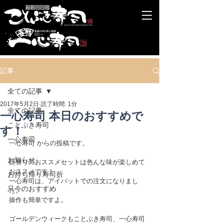
記事
全ての記事
2017年5月2日
読了時間: 1分
全ての記事
一心寿司 本日のおすすめで
ことぶき寿司
す！
一心寿司
一心寿司 からの投稿です。
お知らせ
日替りのおススメセットは色んな味が楽しめて
おススメです！
お持ち帰り寿司折
一心寿司は、アイパットでの注文になりまし
只今のおすすめ
た。
操作も簡単ですよ。
ゴールデンウィークもことぶき寿司、一心寿司