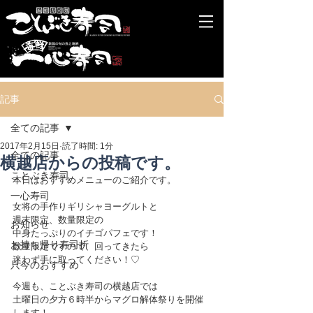
記事
全ての記事
2017年2月15日
読了時間: 1分
全ての記事
横越店からの投稿です。
ことぶき寿司
本日はおすすめメニューのご紹介です。
一心寿司
女将の手作りギリシャヨーグルトと
週末限定、数量限定の
お知らせ
中身たっぷりのイチゴパフェです！
お持ち帰り寿司折
数量限定ですので、回ってきたら
迷わず手に取ってください！♡
只今のおすすめ
今週も、ことぶき寿司の横越店では
土曜日の夕方６時半からマグロ解体祭りを開催
します！