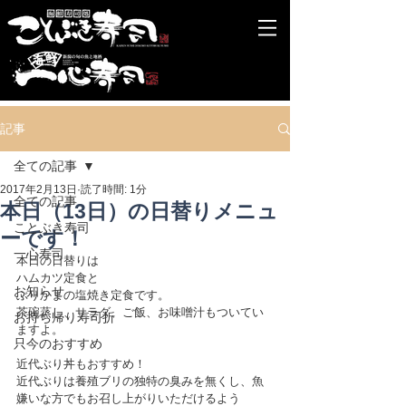
記事
全ての記事
2017年2月13日
読了時間: 1分
全ての記事
本日（13日）の日替りメニュ
ことぶき寿司
ーです！
一心寿司
本日の日替りは
ハムカツ定食と
お知らせ
ぶりかまの塩焼き定食です。
茶碗蒸し、サラダ、ご飯、お味噌汁もついてい
お持ち帰り寿司折
ますよ。
只今のおすすめ
近代ぶり丼もおすすめ！
近代ぶりは養殖ブリの独特の臭みを無くし、魚
嫌いな方でもお召し上がりいただけるよう