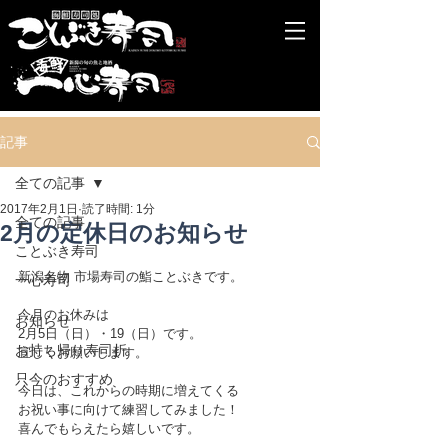
記事
全ての記事
2017年2月1日
読了時間: 1分
全ての記事
2月の定休日のお知らせ
ことぶき寿司
新潟名物 市場寿司の鮨ことぶきです。
一心寿司
今月のお休みは
お知らせ
2月5日（日）・19（日）です。
お持ち帰り寿司折
宜しくお願いします。
只今のおすすめ
今日は、これからの時期に増えてくる
お祝い事に向けて練習してみました！
喜んでもらえたら嬉しいです。