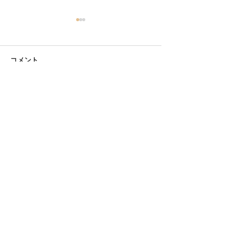
コメント
コメントを追加…
2026年お盆の寿司折予約
新潟 回転寿司 
受付中。事前支払いでス
ムーズなお渡し