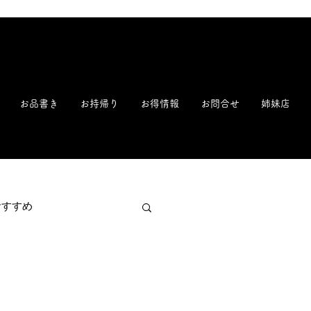
新潟 寿司 回転寿司 鮨 すし ことぶき寿司 一心寿司【公式】| 毎朝早朝魚市場から直送!
お品書き
お持帰り
お得情報
お問合せ
姉妹店
おすすめ